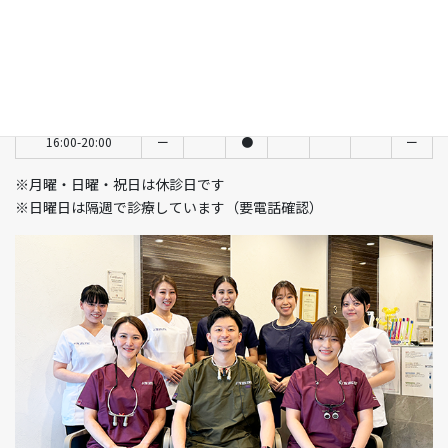
9:30-13:00
ー
●
ー
●
●
●
隔週
14:00-18:30
ー
●
ー
●
●
ー
ー
14:00-17:30
ー
ー
ー
ー
ー
●
隔週
11:00-15:00
ー
●
ー
16:00-20:00
ー
●
ー
※月曜・日曜・祝日は休診日です
※日曜日は隔週で診療しています（要電話確認）