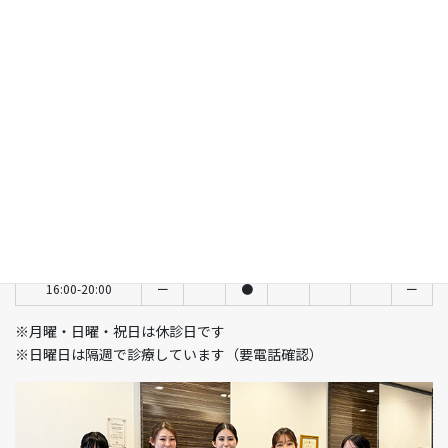
診療科目：歯科・口腔外科・矯正歯科・小児歯科
所在地：〒160-0023 東京都新宿区西新宿6-15-1 セントラルパー
クタワー ラ･トゥール新宿104
電話番号：03-5989-0064
診療時間
月
火
水
木
金
土
日
9:30-13:00
ー
●
ー
●
●
●
隔週
14:00-18:30
ー
●
ー
●
●
ー
ー
14:00-17:30
ー
ー
ー
ー
ー
●
隔週
11:00-15:00
ー
●
ー
16:00-20:00
ー
●
ー
※月曜・日曜・祝日は休診日です
※日曜日は隔週で診療しています（要電話確認）