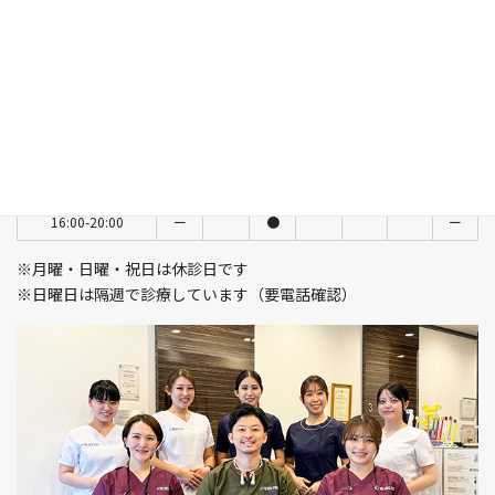
診療時間
月
火
水
木
金
土
日
9:30-13:00
ー
●
ー
●
●
●
隔週
14:00-18:30
ー
●
ー
●
●
ー
ー
14:00-17:30
ー
ー
ー
ー
ー
●
隔週
11:00-15:00
ー
●
ー
16:00-20:00
ー
●
ー
※月曜・日曜・祝日は休診日です
※日曜日は隔週で診療しています（要電話確認）