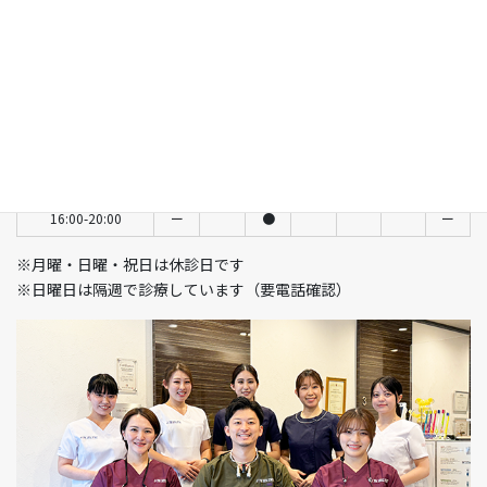
診療時間
月
火
水
木
金
土
日
9:30-13:00
ー
●
ー
●
●
●
隔週
14:00-18:30
ー
●
ー
●
●
ー
ー
14:00-17:30
ー
ー
ー
ー
ー
●
隔週
11:00-15:00
ー
●
ー
16:00-20:00
ー
●
ー
※月曜・日曜・祝日は休診日です
※日曜日は隔週で診療しています（要電話確認）