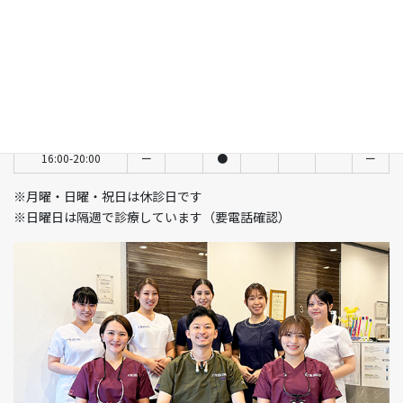
診療時間
月
火
水
木
金
土
日
9:30-13:00
ー
●
ー
●
●
●
隔週
14:00-18:30
ー
●
ー
●
●
ー
ー
14:00-17:30
ー
ー
ー
ー
ー
●
隔週
11:00-15:00
ー
●
ー
16:00-20:00
ー
●
ー
※月曜・日曜・祝日は休診日です
※日曜日は隔週で診療しています（要電話確認）