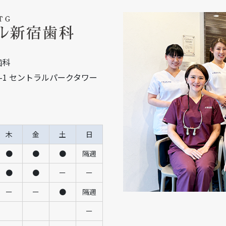
歯科
15-1 セントラルパークタワー
木
金
土
日
●
●
●
隔週
●
●
ー
ー
ー
ー
●
隔週
ー