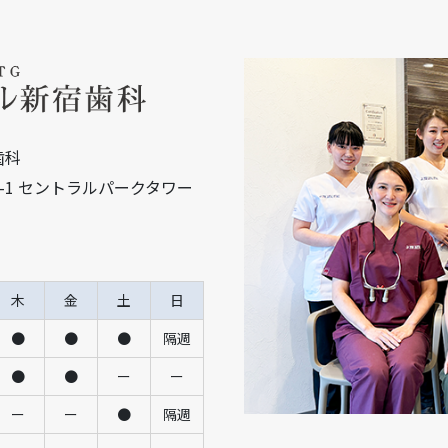
歯科
15-1 セントラルパークタワー
木
金
土
日
●
●
●
隔週
●
●
ー
ー
ー
ー
●
隔週