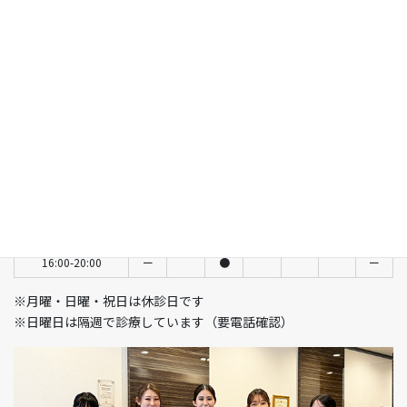
診療科目：歯科・口腔外科・矯正歯科・小児歯科
所在地：〒160-0023 東京都新宿区西新宿6-15-1 セントラルパー
クタワー ラ･トゥール新宿104
電話番号：03-5989-0064
診療時間
月
火
水
木
金
土
日
9:30-13:00
ー
●
ー
●
●
●
隔週
14:00-18:30
ー
●
ー
●
●
ー
ー
14:00-17:30
ー
ー
ー
ー
ー
●
隔週
11:00-15:00
ー
●
ー
16:00-20:00
ー
●
ー
※月曜・日曜・祝日は休診日です
※日曜日は隔週で診療しています（要電話確認）