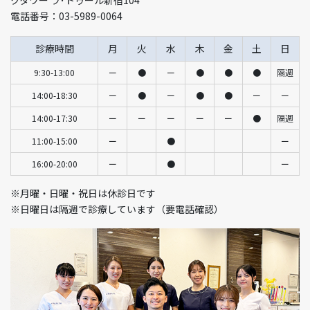
電話番号：03-5989-0064
診療時間
月
火
水
木
金
土
日
9:30-13:00
ー
●
ー
●
●
●
隔週
14:00-18:30
ー
●
ー
●
●
ー
ー
14:00-17:30
ー
ー
ー
ー
ー
●
隔週
11:00-15:00
ー
●
ー
16:00-20:00
ー
●
ー
※月曜・日曜・祝日は休診日です
※日曜日は隔週で診療しています（要電話確認）