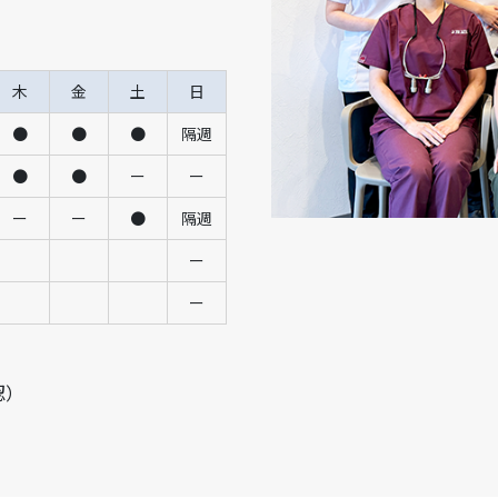
木
金
土
日
●
●
●
隔週
●
●
ー
ー
ー
ー
●
隔週
ー
ー
認）