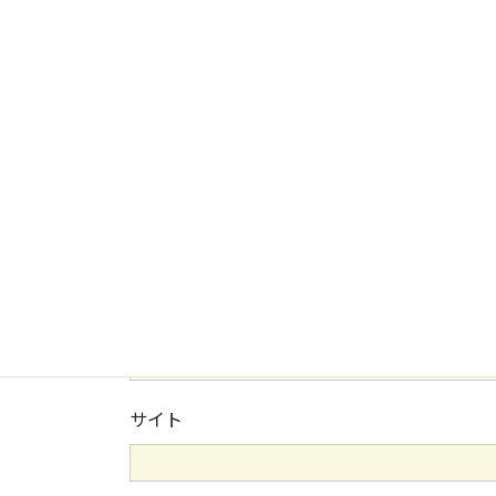
名前
※
メール
※
サイト