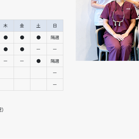
木
金
土
日
●
●
●
隔週
●
●
ー
ー
ー
ー
●
隔週
ー
ー
認）