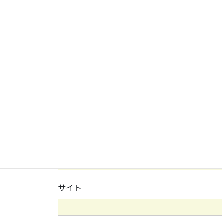
名前
※
メール
※
サイト